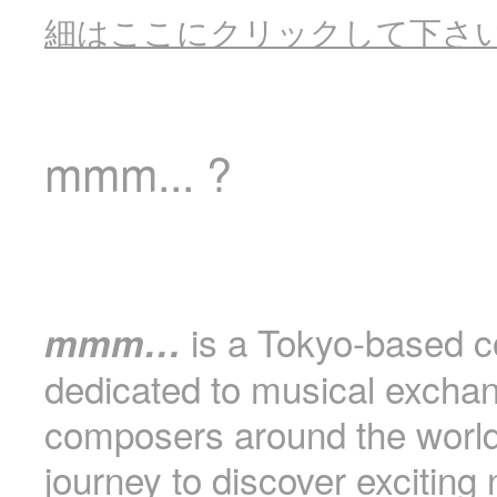
細はここにクリックして下さ
mmm... ?
is a Tokyo-based co
mmm…
dedicated to musical excha
composers around the world
journey to discover exciting